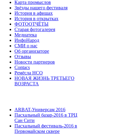
Карта промыслов
Звёзды нашего фестиваля
История в афишах
История в открытках
ФОТООТЧЁТЫ
Старая фотогалерея
Медиатека
ИнфоНарод
СМИ о нас
Об организаторе
Отзывы
Новости партнеров
Contacs
Ремёсла НСО
НОВАЯ ЖИЗНЬ ТРЕТЬЕГО
ВОЗРАСТА
ARBAT-Универсам 2016
Пасхальный базар-2016 в ТРЦ
Сан Сити
Пасхальный фестиваль-2016 в
Первомайском сквере