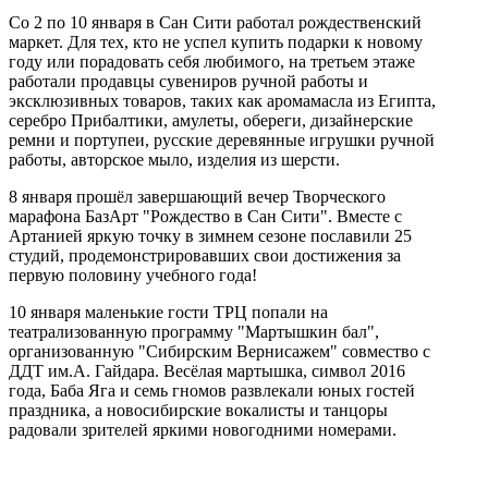
Со 2 по 10 января в Сан Сити работал рождественский
маркет. Для тех, кто не успел купить подарки к новому
году или порадовать себя любимого, на третьем этаже
работали продавцы сувениров ручной работы и
эксклюзивных товаров, таких как аромамасла из Египта,
серебро Прибалтики, амулеты, обереги, дизайнерские
ремни и портупеи, русские деревянные игрушки ручной
работы, авторское мыло, изделия из шерсти.
8 января прошёл завершающий вечер Творческого
марафона БазАрт "Рождество в Сан Сити". Вместе с
Артанией яркую точку в зимнем сезоне пославили 25
студий, продемонстрировавших свои достижения за
первую половину учебного года!
10 января маленькие гости ТРЦ попали на
театрализованную программу "Мартышкин бал",
организованную "Сибирским Вернисажем" совмество с
ДДТ им.А. Гайдара. Весёлая мартышка, символ 2016
года, Баба Яга и семь гномов развлекали юных гостей
праздника, а новосибирские вокалисты и танцоры
радовали зрителей яркими новогодними номерами.