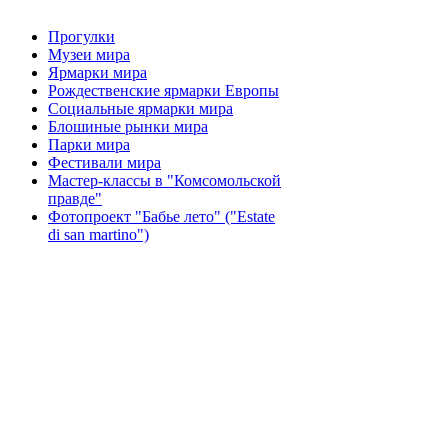
Прогулки
Музеи мира
Ярмарки мира
Рождественские ярмарки Европы
Социальные ярмарки мира
Блошиные рынки мира
Парки мира
Фестивали мира
Мастер-классы в "Комсомольской
правде"
Фотопроект "Бабье лето" ("Еstate
di san martino")