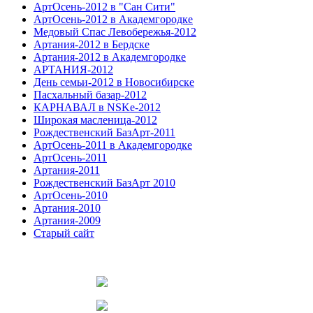
АртОсень-2012 в "Сан Сити"
АртОсень-2012 в Академгородке
Медовый Спас Левобережья-2012
Артания-2012 в Бердске
Артания-2012 в Академгородке
АРТАНИЯ-2012
День семьи-2012 в Новосибирске
Пасхальный базар-2012
КАРНАВАЛ в NSKe-2012
Широкая масленица-2012
Рождественский БазАрт-2011
АртОсень-2011 в Академгородке
АртОсень-2011
Артания-2011
Рождественский БазАрт 2010
АртОсень-2010
Артания-2010
Артания-2009
Старый сайт