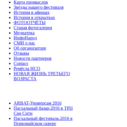
Карта промыслов
Звёзды нашего фестиваля
История в афишах
История в открытках
ФОТООТЧЁТЫ
Старая фотогалерея
Медиатека
ИнфоНарод
СМИ о нас
Об организаторе
Отзывы
Новости партнеров
Contacs
Ремёсла НСО
НОВАЯ ЖИЗНЬ ТРЕТЬЕГО
ВОЗРАСТА
ARBAT-Универсам 2016
Пасхальный базар-2016 в ТРЦ
Сан Сити
Пасхальный фестиваль-2016 в
Первомайском сквере