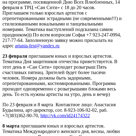
на программе, посвященной Дню Всех Влюбленных, 14
февраля в ТРЦ «Сан Сити» с 18 до 20 часов.
Приглашаем только взрослых артистов с
отрепетированными эстрадными (не современными!!!) и
стилизованными вокальными и танцевальными
номерами. Тематика выступлений подсказана самим
праздником))) По всем вопросам Софья +7 923-247-0994,
217-77-64. Заполненную заявку можно присылать на
адрес
artania-fest@yandex.ru
23 февраля
приглашаем юных и взрослых артистов.
Тематика Дня защитников отечества приветствуется. В
этот день в «Сан Сити» проходит розыгрыш Пять
счастливых пятниц. Зрителей будет более тысячи
человек. Номера должны быть задорными,
отрепетированными, костюмированными. Программа
проходит одновременно с розыгрышами блоками весь
день. То есть нужны артисты на утро, день и вечер)
По 23 февраля и 8 марта Контактное лицо: Анастасия
Будылина, арт-директор, сот. 8-923-106-92-02, раб.
+7(383)362-90-70,
http://vk.com/id24174322
8 марта
приглашаем юных и взрослых артистов.
Тематика Международного женского дня, весны, любви