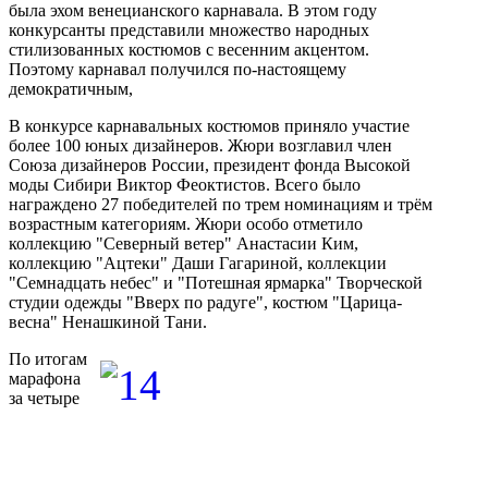
была эхом венецианского карнавала. В этом году
конкурсанты представили множество народных
стилизованных костюмов с весенним акцентом.
Поэтому карнавал получился по-настоящему
демократичным,
В конкурсе карнавальных костюмов приняло участие
более 100 юных дизайнеров. Жюри возглавил член
Союза дизайнеров России, президент фонда Высокой
моды Сибири Виктор Феоктистов. Всего было
награждено 27 победителей по трем номинациям и трём
возрастным категориям. Жюри особо отметило
коллекцию "Северный ветер" Анастасии Ким,
коллекцию "Ацтеки" Даши Гагариной, коллекции
"Семнадцать небес" и "Потешная ярмарка" Творческой
студии одежды "Вверх по радуге", костюм "Царица-
весна" Ненашкиной Тани.
По итогам
марафона
за четыре