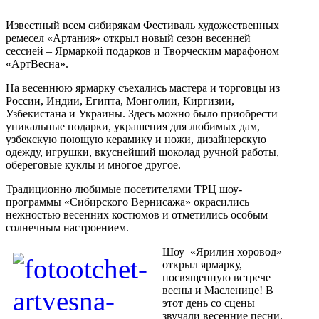
Известный всем сибирякам Фестиваль художественных
ремесел «Артания» открыл новый сезон весенней
сессией – Ярмаркой подарков и Творческим марафоном
«АртВесна».
На весеннюю ярмарку съехались мастера и торговцы из
России, Индии, Египта, Монголии, Киргизии,
Узбекистана и Украины. Здесь можно было приобрести
уникальные подарки, украшения для любимых дам,
узбекскую поющую керамику и ножи, дизайнерскую
одежду, игрушки, вкуснейший шоколад ручной работы,
обереговые куклы и многое другое.
Традиционно любимые посетителями ТРЦ шоу-
программы «Сибирского Вернисажа» окрасились
нежностью весенних костюмов и отметились особым
солнечным настроением.
Шоу «Ярилин хоровод»
открыл ярмарку,
посвященную встрече
весны и Масленице! В
этот день со сцены
звучали весенние песни,