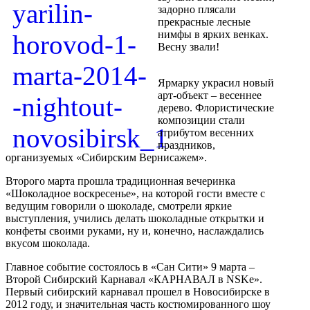
задорно плясали
прекрасные лесные
нимфы в ярких венках.
Весну звали!
Ярмарку украсил новый
арт-объект – весеннее
дерево. Флористические
композиции стали
атрибутом весенних
праздников,
организуемых «Сибирским Вернисажем».
Второго марта прошла традиционная вечеринка
«Шоколадное воскресенье», на которой гости вместе с
ведущим говорили о шоколаде, смотрели яркие
выступления, учились делать шоколадные открытки и
конфеты своими руками, ну и, конечно, наслаждались
вкусом шоколада.
Главное событие состоялось в «Сан Сити» 9 марта –
Второй Сибирский Карнавал «КАРНАВАЛ в NSKe».
Первый сибирский карнавал прошел в Новосибирске в
2012 году, и значительная часть костюмированного шоу