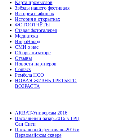
Карта промыслов
Звёзды нашего фестиваля
История в афишах
История в открытках
ФОТООТЧЁТЫ
Старая фотогалерея
Медиатека
ИнфоНарод
СМИ о нас
Об организаторе
Отзывы
Новости партнеров
Contacs
Ремёсла НСО
НОВАЯ ЖИЗНЬ ТРЕТЬЕГО
ВОЗРАСТА
ARBAT-Универсам 2016
Пасхальный базар-2016 в ТРЦ
Сан Сити
Пасхальный фестиваль-2016 в
Первомайском сквере