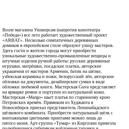
Возле магазина Универсам (напротив кинотеатра
«Победа») все лето работает художественный проект
«ARBAT». Несколько симпатичных деревянных
домиков в европейском стиле образуют улицу мастеров.
Здесь гости и жители города могут приобрести
уникальные художественно-промышленные вещицы и
штучные изделия ручной работы: русские деревянные
игрушки, матрёшки, посадские платки, авторские
украшения от мастеров Армении, батик на шёлке,
узбекская керамика и ножи, белорусский лён, авторские
обложки на документы, дизайнерские сумки в виде
обложки любимой книги. Мастерская Guva представляет
на ярмарке ремни и портупеи из натуральной кожи.
Мастерская «Margo» шьет платья по старинному крою
Петровских времён. Прямиком из Худжанта в
Новосибирск приехал представитель Ленинабадского
шёлкового комбината. Приобрести натуральный шёлк с
винтажными цветными принтами можно лишь до
пятого июня. Арт-группа «Тумар» из Киргизии привезла
полюбившиеся сибирякам войлочные тапочки и