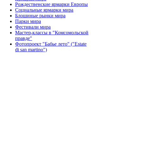
Рождественские ярмарки Европы
Социальные ярмарки мира
Блошиные рынки мира
Парки мира
Фестивали мира
Мастер-классы в "Комсомольской
правде"
Фотопроект "Бабье лето" ("Еstate
di san martino")