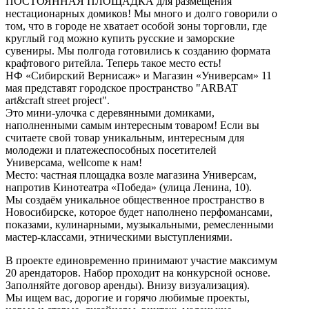
ПОСТОЯННАЯ ПЛОЩАДКА для размещения
нестационарных домиков! Мы много и долго говорили о
том, что в городе не хватает особой зоны торговли, где
круглый год можно купить русские и заморские
сувениры. Мы полгода готовились к созданию формата
крафтового ритейла. Теперь такое место есть!
НФ «Сибирский Вернисаж» и Магазин «Универсам» 11
мая представят городское пространство "ARBAT
art&craft street project".
Это мини-улочка с деревянными домиками,
наполненными самым интересным товаром! Если вы
считаете свой товар уникальным, интересным для
молодежи и платежеспособных посетителей
Универсама, wellcome к нам!
Место: частная площадка возле магазина Универсам,
напротив Кинотеатра «Победа» (улица Ленина, 10).
Мы создаём уникальное общественное пространство в
Новосибирске, которое будет наполнено перфомансами,
показами, кулинарными, музыкальными, ремесленными
мастер-классами, этническими выступлениями.
В проекте единовременно принимают участие максимум
20 арендаторов. Набор проходит на конкурсной основе.
Заполняйте договор аренды). Внизу визуализация).
Мы ищем вас, дорогие и горячо любимые проекты,