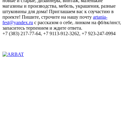
новые и старые, дизайнеры, винтаж, маленькие
магазины и производства, мебель, украшения, разные
штуковины для дома! Приглашаем вас к соучастию в
проекте! Пишите, строчите на нашу почту
artania-
fest@yandex.ru
с рассказом о себе, линком на фб/вк/инст,
запаситесь терпением и ждите ответа.
+7 (383) 217-77-64, +7 9113-912-3262, +7 923-247-0994