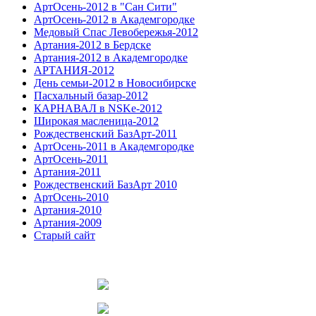
АртОсень-2012 в "Сан Сити"
АртОсень-2012 в Академгородке
Медовый Спас Левобережья-2012
Артания-2012 в Бердске
Артания-2012 в Академгородке
АРТАНИЯ-2012
День семьи-2012 в Новосибирске
Пасхальный базар-2012
КАРНАВАЛ в NSKe-2012
Широкая масленица-2012
Рождественский БазАрт-2011
АртОсень-2011 в Академгородке
АртОсень-2011
Артания-2011
Рождественский БазАрт 2010
АртОсень-2010
Артания-2010
Артания-2009
Старый сайт