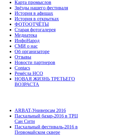
Карта промыслов
Звёзды нашего фестиваля
История в афишах
История в открытках
ФОТООТЧЁТЫ
Старая фотогалерея
Медиатека
ИнфоНарод
СМИ о нас
Об организаторе
Отзывы
Новости партнеров
Contacs
Ремёсла НСО
НОВАЯ ЖИЗНЬ ТРЕТЬЕГО
ВОЗРАСТА
ARBAT-Универсам 2016
Пасхальный базар-2016 в ТРЦ
Сан Сити
Пасхальный фестиваль-2016 в
Первомайском сквере