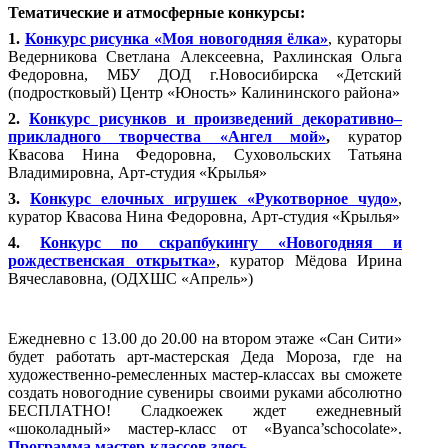
Тематические и атмосферные конкурсы:
1.
Конкурс рисунка «Моя новогодняя ёлка»
, кураторы
Ведерникова Светлана Алексеевна, Рахлинская Ольга
Федоровна, МБУ ДОД г.Новосибирска
«Детский
(подростковый) Центр «Юность» Калининского района»
2.
Конкурс рисунков и произведений декоративно–
прикладного творчества «Ангел мой»
,
куратор
Квасова Нина Федоровна, Суховольских Татьяна
Владимировна, Арт-студия «Крылья»
3.
Конкурс елочных игрушек «Рукотворное чудо»
,
куратор Квасова Нина Федоровна, Арт-студия «Крылья»
4.
Конкурс по скрапбукингу «Новогодняя и
рождественская открытка»
, куратор Мёдова Ирина
Вячеславовна, (ОДХШС «Апрель»)
Ежедневно с 13.00 до 20.00 на втором этаже «Сан Сити»
будет работать арт-мастерская Деда Мороза, где на
художественно-ремесленных мастер-классах вы сможете
создать новогодние сувениры своими руками абсолютно
БЕСПЛАТНО!
Сладкоежек ждет ежедневный
«шоколадный» мастер-класс от «
Byanca
’
s
chocolate
».
Программа мастер-классов здесь
.