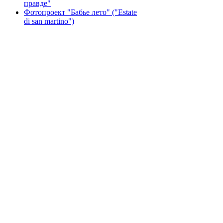
правде"
Фотопроект "Бабье лето" ("Еstate
di san martino")