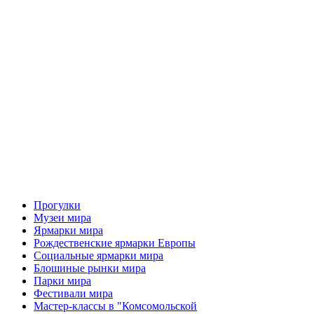
Прогулки
Музеи мира
Ярмарки мира
Рождественские ярмарки Европы
Социальные ярмарки мира
Блошиные рынки мира
Парки мира
Фестивали мира
Мастер-классы в "Комсомольской