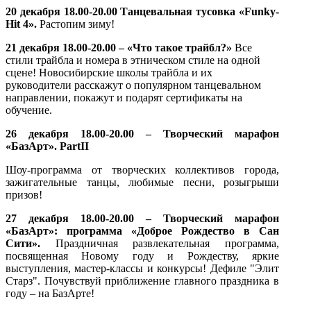
20 декабря 18.00-20.00 Танцевальная тусовка «
Funky-
Hit 4».
Растопим зиму!
21 декабря 18.00-20.00 – «Что такое трайбл?»
Все
стили трайбла и номера в этническом стиле на одной
сцене! Новосибирские школы трайбла и их
руководители расскажут о популярном танцевальном
направлении, покажут и подарят сертификаты на
обучение.
26 декабря 18.00-20.00 – Творческий марафон
«БазАрт».
Part
II
Шоу-программа от творческих коллективов города,
зажигательные танцы, любимые песни, розыгрыши
призов!
27 декабря 18.00-20.00 – Творческий марафон
«БазАрт»: программа «Доброе Рождество в Сан
Сити».
Праздничная развлекательная программа,
посвященная Новому году и Рождеству, яркие
выступления, мастер-классы и конкурсы! Дефиле "Элит
Старз".
Почувствуй приближение главного праздника в
году – на БазАрте!