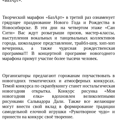
«БазАрт».
Творческий марафон «БазАрт» в третий раз ознаменует
грядущее празднование Нового Года и Рождества в
Новосибирске.
В эти дни на четвертом этаже «Сан
Сити» Вас ждут розыгрыши призов, мастер-классы,
выступления вокальных и танцевальных коллективов
города, шоколадное представление, трайбл-шоу, хип-хоп
вечеринка, а также чудесная рождественская
программа!!! В концертной программе новогоднего
марафона примут участие более тысячи человек.
Организаторы предлагают горожанам поучаствовать в
новогодних тематических и атмосферных конкурсах.
Темой конкурса по скрапбукингу станет ностальгическая
новогодняя открытка. Конкурс рисунка «Моя
новогодняя елка» вдохновлен великолепными
рисунками Сальвадора Дали. Также все желающие
могут внести свой вклад в формирование традиции
самодельной елочной игрушки «Рукотворное чудо» и
принести на конкурс своё творение.