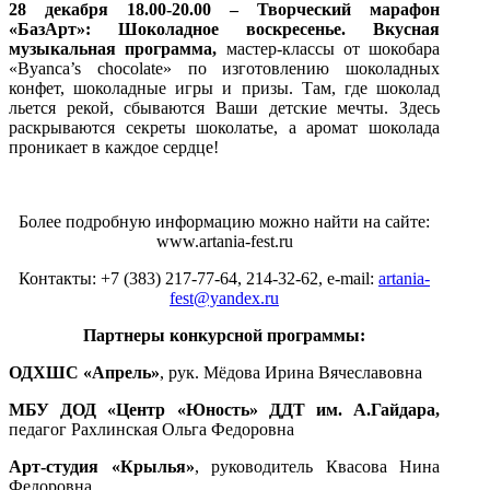
28 декабря 18.00-20.00 – Творческий марафон
«БазАрт»: Шоколадное воскресенье. Вкусная
музыкальная программа,
мастер-классы от шокобара
«Byanca’s chocolate» по изготовлению шоколадных
конфет, шоколадные игры и призы. Там, где шоколад
льется рекой, сбываются Ваши детские мечты. Здесь
раскрываются секреты шоколатье, а аромат шоколада
проникает в каждое сердце!
Более подробную информацию можно найти на сайте:
www
.artania-fest.ru
Контакты: +7 (383) 217-77-64, 214-32-62, e-mail:
artania-
fest@yandex.ru
Партнеры конкурсной программы:
ОДХШС «Апрель»
, рук. Мёдова Ирина Вячеславовна
МБУ ДОД «Центр «Юность» ДДТ им. А.Гайдара,
педагог Рахлинская Ольга Федоровна
Арт-студия «Крылья»
, руководитель Квасова Нина
Федоровна