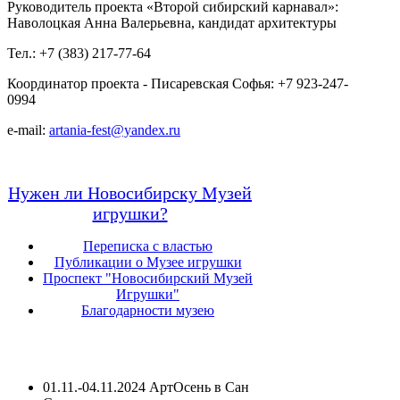
Руководитель проекта «Второй сибирский карнавал»:
Наволоцкая Анна Валерьевна, кандидат архитектуры
Тел.: +7 (383) 217-77-64
Координатор проекта - Писаревская Софья: +7 923-247-
0994
e-mail:
artania-fest@yandex.ru
Нужен ли Новосибирску Музей
игрушки?
Переписка с властью
Публикации о Музее игрушки
Проспект "Новосибирский Музей
Игрушки"
Благодарности музею
01.11.-04.11.2024 АртОсень в Сан