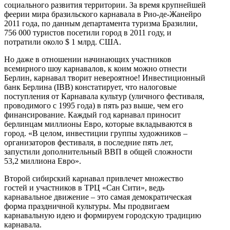
социального развития территории. За время крупнейшей
феерии мира бразильского карнавала в Рио-де-Жанейро
2011 года, по данным департамента туризма Бразилии,
756 000 туристов посетили город в 2011 году, и
потратили около $ 1 млрд. США.
Но даже в отношении начинающих участников
всемирного шоу карнавалов, к коим можно отнести
Берлин, карнавал творит невероятное! Инвестиционный
банк Берлина (IBB) констатирует, что налоговые
поступления от Карнавала культур (уличного фестиваля,
проводимого с 1995 года) в пять раз выше, чем его
финансирование. Каждый год карнавал приносит
берлинцам миллионы Евро, которые вкладываются в
город. «В целом, инвестиции группы художников –
организаторов фестиваля, в последние пять лет,
запустили дополнительный ВВП в общей сложности
53,2 миллиона Евро».
Второй сибирский карнавал привлечет множество
гостей и участников в ТРЦ «Сан Сити», ведь
карнавальное движение – это самая демократическая
форма праздничной культуры. Мы продвигаем
карнавальную идею и формируем городскую традицию
карнавала.