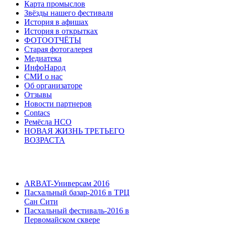
Карта промыслов
Звёзды нашего фестиваля
История в афишах
История в открытках
ФОТООТЧЁТЫ
Старая фотогалерея
Медиатека
ИнфоНарод
СМИ о нас
Об организаторе
Отзывы
Новости партнеров
Contacs
Ремёсла НСО
НОВАЯ ЖИЗНЬ ТРЕТЬЕГО
ВОЗРАСТА
ARBAT-Универсам 2016
Пасхальный базар-2016 в ТРЦ
Сан Сити
Пасхальный фестиваль-2016 в
Первомайском сквере