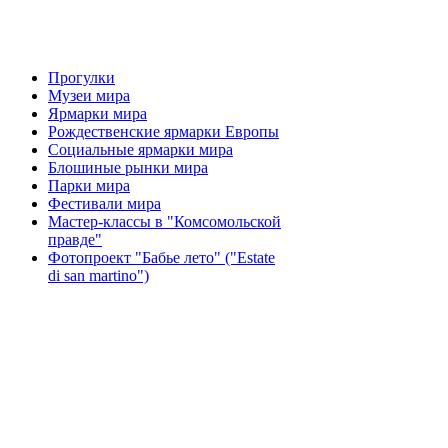
Прогулки
Музеи мира
Ярмарки мира
Рождественские ярмарки Европы
Социальные ярмарки мира
Блошиные рынки мира
Парки мира
Фестивали мира
Мастер-классы в "Комсомольской
правде"
Фотопроект "Бабье лето" ("Еstate
di san martino")