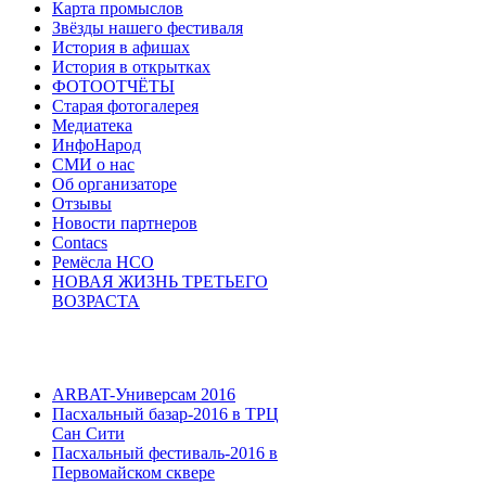
Карта промыслов
Звёзды нашего фестиваля
История в афишах
История в открытках
ФОТООТЧЁТЫ
Старая фотогалерея
Медиатека
ИнфоНарод
СМИ о нас
Об организаторе
Отзывы
Новости партнеров
Contacs
Ремёсла НСО
НОВАЯ ЖИЗНЬ ТРЕТЬЕГО
ВОЗРАСТА
ARBAT-Универсам 2016
Пасхальный базар-2016 в ТРЦ
Сан Сити
Пасхальный фестиваль-2016 в
Первомайском сквере