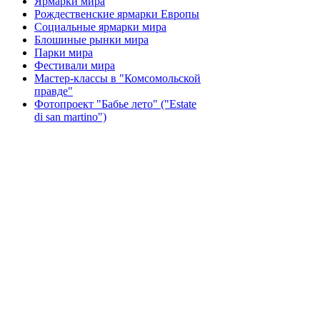
Ярмарки мира
Рождественские ярмарки Европы
Социальные ярмарки мира
Блошиные рынки мира
Парки мира
Фестивали мира
Мастер-классы в "Комсомольской
правде"
Фотопроект "Бабье лето" ("Еstate
di san martino")