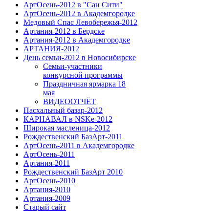
АртОсень-2012 в "Сан Сити"
АртОсень-2012 в Академгородке
Медовый Спас Левобережья-2012
Артания-2012 в Бердске
Артания-2012 в Академгородке
АРТАНИЯ-2012
День семьи-2012 в Новосибирске
Семьи-участники
конкурсной программы
Праздничная ярмарка 18
мая
ВИДЕООТЧЁТ
Пасхальный базар-2012
КАРНАВАЛ в NSKe-2012
Широкая масленица-2012
Рождественский БазАрт-2011
АртОсень-2011 в Академгородке
АртОсень-2011
Артания-2011
Рождественский БазАрт 2010
АртОсень-2010
Артания-2010
Артания-2009
Старый сайт