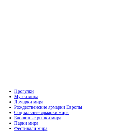
Прогулки
Музеи мира
Ярмарки мира
Рождественские ярмарки Европы
Социальные ярмарки мира
Блошиные рынки мира
Парки мира
Фестивали мира