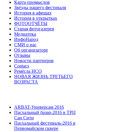
Карта промыслов
Звёзды нашего фестиваля
История в афишах
История в открытках
ФОТООТЧЁТЫ
Старая фотогалерея
Медиатека
ИнфоНарод
СМИ о нас
Об организаторе
Отзывы
Новости партнеров
Contacs
Ремёсла НСО
НОВАЯ ЖИЗНЬ ТРЕТЬЕГО
ВОЗРАСТА
ARBAT-Универсам 2016
Пасхальный базар-2016 в ТРЦ
Сан Сити
Пасхальный фестиваль-2016 в
Первомайском сквере