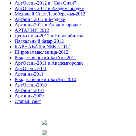
АртОсень-2012 в "Сан Сити"
АртОсень-2012 в Академгородке
Медовый Спас Левобережья-2012
Артания-2012 в Бердске
Артания-2012 в Академгородке
АРТАНИЯ-2012
День семьи-2012 в Новосибирске
Пасхальный базар-2012
КАРНАВАЛ в NSKe-2012
Широкая масленица-2012
Рождественский БазАрт-2011
АртОсень-2011 в Академгородке
АртОсень-2011
Артания-2011
Рождественский БазАрт 2010
АртОсень-2010
Артания-2010
Артания-2009
Старый сайт