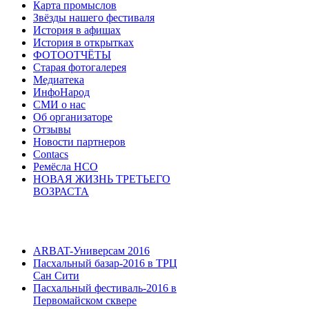
Карта промыслов
Звёзды нашего фестиваля
История в афишах
История в открытках
ФОТООТЧЁТЫ
Старая фотогалерея
Медиатека
ИнфоНарод
СМИ о нас
Об организаторе
Отзывы
Новости партнеров
Contacs
Ремёсла НСО
НОВАЯ ЖИЗНЬ ТРЕТЬЕГО
ВОЗРАСТА
ARBAT-Универсам 2016
Пасхальный базар-2016 в ТРЦ
Сан Сити
Пасхальный фестиваль-2016 в
Первомайском сквере