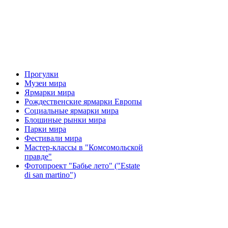
Прогулки
Музеи мира
Ярмарки мира
Рождественские ярмарки Европы
Социальные ярмарки мира
Блошиные рынки мира
Парки мира
Фестивали мира
Мастер-классы в "Комсомольской
правде"
Фотопроект "Бабье лето" ("Еstate
di san martino")