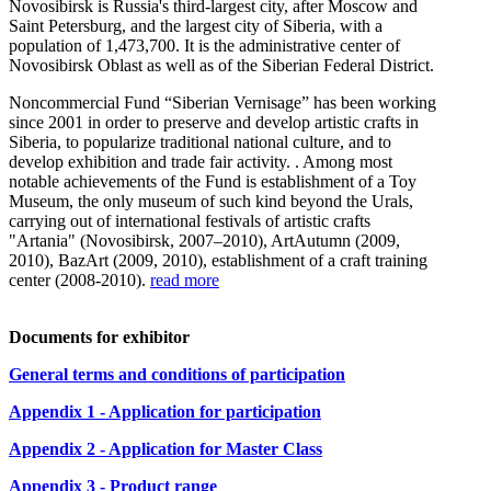
Novosibirsk is Russia's third-largest city, after Moscow and
Saint Petersburg, and the largest city of Siberia, with a
population of 1,473,700. It is the administrative center of
Novosibirsk Oblast as well as of the Siberian Federal District.
Noncommercial Fund “Siberian Vernisage” has been working
since 2001 in order to preserve and develop artistic crafts in
Siberia, to popularize traditional national culture, and to
develop exhibition and trade fair activity. . Among most
notable achievements of the Fund is establishment of a Toy
Museum, the only museum of such kind beyond the Urals,
carrying out of international festivals of artistic crafts
"Artania" (Novosibirsk, 2007–2010), ArtAutumn (2009,
2010), BazArt (2009, 2010), establishment of a craft training
center (2008-2010).
read more
Documents for exhibitor
General terms and conditions of participation
Appendix 1 - Application for participation
Appendix 2 - Application for Master Class
Appendix 3 - Product range