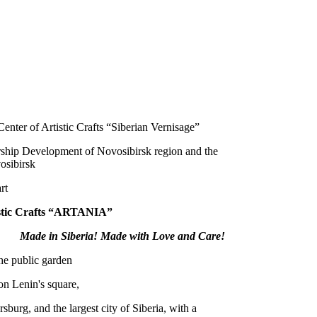
nter of Artistic Crafts “Siberian Vernisage”
urship Development of Novosibirsk region and the
osibirsk
rt
rtistic Crafts “ARTANIA”
Made in Siberia!
М
ade with Love and Care!
the public garden
on Lenin's square,
sburg, and the largest city of Siberia, with a