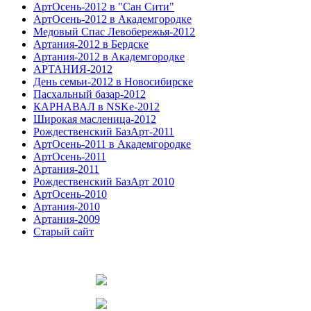
АртОсень-2012 в "Сан Сити"
АртОсень-2012 в Академгородке
Медовый Спас Левобережья-2012
Артания-2012 в Бердске
Артания-2012 в Академгородке
АРТАНИЯ-2012
День семьи-2012 в Новосибирске
Пасхальный базар-2012
КАРНАВАЛ в NSKe-2012
Широкая масленица-2012
Рождественский БазАрт-2011
АртОсень-2011 в Академгородке
АртОсень-2011
Артания-2011
Рождественский БазАрт 2010
АртОсень-2010
Артания-2010
Артания-2009
Старый сайт