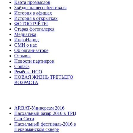
Карта промыслов
Звёзды нашего фестиваля
История в афишах
История в открытках
ФОТООТЧЁТЫ
Старая фотогалерея
Медиатека
ИнфоНарод
СМИ о нас
Об организаторе
Отзывы
Новости партнеров
Contacs
Ремёсла НСО
НОВАЯ ЖИЗНЬ ТРЕТЬЕГО
ВОЗРАСТА
ARBAT-Универсам 2016
Пасхальный базар-2016 в ТРЦ
Сан Сити
Пасхальный фестиваль-2016 в
Первомайском сквере